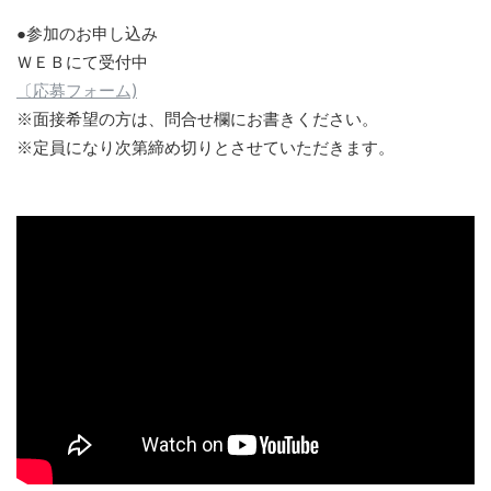
●参加のお申し込み
ＷＥＢにて受付中
〔応募フォーム)
※面接希望の方は、問合せ欄にお書きください。
※定員になり次第締め切りとさせていただきます。
説明会の模様の映像 - 2023.07.22(土)スタイリストアシス
タント説明会動画(フルVer.)