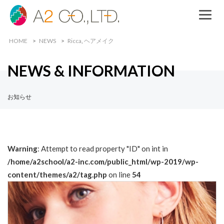
HOME
NEWS
Ricca
,
ヘアメイク
NEWS & INFORMATION
お知らせ
Warning
: Attempt to read property "ID" on int in
/home/a2school/a2-inc.com/public_html/wp-2019/wp-
content/themes/a2/tag.php
on line
54