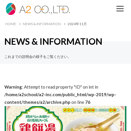
HOME
NEWS & INFORMATION
2024年11月
NEWS & INFORMATION
これまでの説明会の様子をご覧ください。
Warning
: Attempt to read property "ID" on int in
/home/a2school/a2-inc.com/public_html/wp-2019/wp-
content/themes/a2/archive.php
on line
76