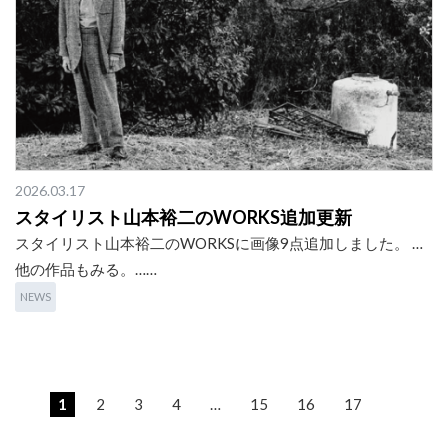
2026.03.17
スタイリスト山本裕二のWORKS追加更新
スタイリスト山本裕二のWORKSに画像9点追加しました。 …
他の作品もみる。……
NEWS
1
2
3
4
…
15
16
17