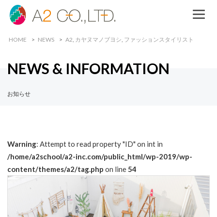
HOME
NEWS
A2
,
カヤヌマノブヨシ
,
ファッションスタイリスト
NEWS & INFORMATION
お知らせ
Warning
: Attempt to read property "ID" on int in
/home/a2school/a2-inc.com/public_html/wp-2019/wp-
content/themes/a2/tag.php
on line
54