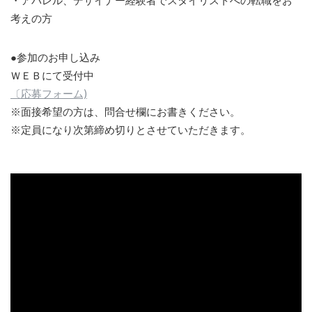
・アパレル、デザイナー経験者でスタイリストへの転職をお
考えの方
●参加のお申し込み
ＷＥＢにて受付中
〔応募フォーム)
※面接希望の方は、問合せ欄にお書きください。
※定員になり次第締め切りとさせていただきます。
説明会の模様の映像 - 2023.07.22(土)スタイリストアシス
タント説明会動画(フルVer.)