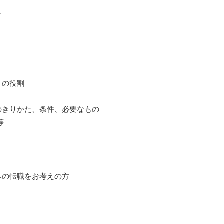
て
トの役割
のきりかた、条件、必要なもの
等
への転職をお考えの方