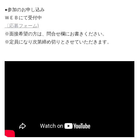
●参加のお申し込み
ＷＥＢにて受付中
〔応募フォーム)
※面接希望の方は、問合せ欄にお書きください。
※定員になり次第締め切りとさせていただきます。
説明会の模様の映像 - 2023.07.22(土)スタイリストアシス
タント説明会動画(フルVer.)