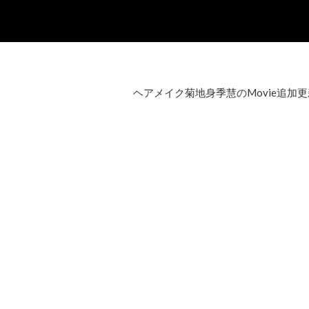
ヘアメイク菊地身季慧のMovie追加更