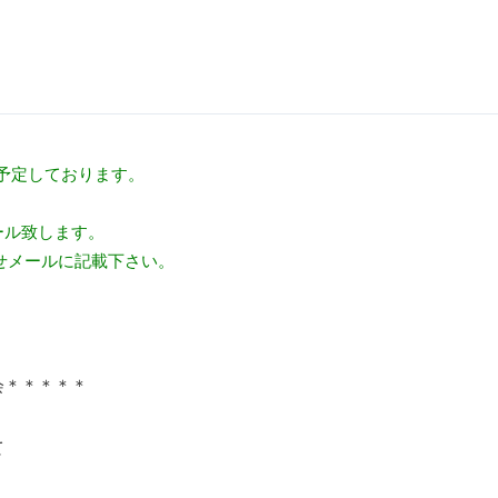
催を予定しております。
ール致します。
せメールに記載下さい。
会＊＊＊＊＊
て