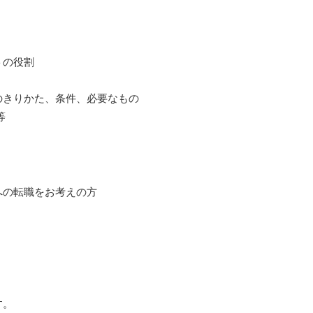
トの役割
のきりかた、条件、必要なもの
等
への転職をお考えの方
。
す。