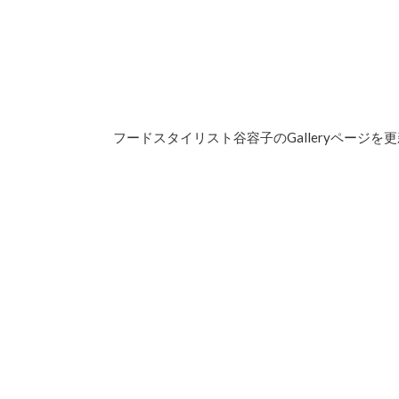
！
フードスタイリスト谷容子のGalleryページを