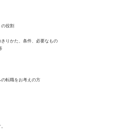
トの役割
のきりかた、条件、必要なもの
等
への転職をお考えの方
。
す。