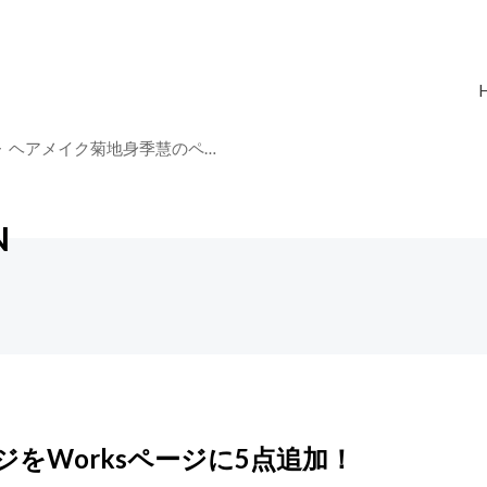
ヘアメイク菊地身季慧のペ…
N
をWorksページに5点追加！