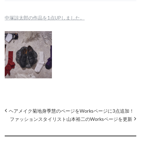
中塚諒太郎の作品を1点UPしました。
ヘアメイク菊地身季慧のページをWorksページに3点追加！
ファッションスタイリスト山本裕二のWorksページを更新