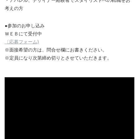
・アパレル、デザイナー経験者でスタイリストへの転職をお
考えの方
●参加のお申し込み
ＷＥＢにて受付中
〔応募フォーム)
※面接希望の方は、問合せ欄にお書きください。
※定員になり次第締め切りとさせていただきます。
説明会の模様の映像 - 2023.07.22(土)スタイリストアシス
タント説明会動画(フルVer.)