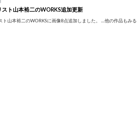
3
リスト山本裕二のWORKS追加更新
スト山本裕二のWORKSに画像8点追加しました。 …他の作品もみ