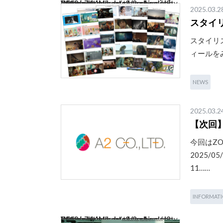
Warning
: Attempt to read property "ID" on int in
/home/a2school/a2-inc.com/public_html/wp-2019/wp-content/themes/a2/archive.php
on line
76
2025.03.2
スタイ
スタイリ
ィールを
NEWS
2025.03.2
【次回
今回はZ
2025/
11……
INFORMAT
Warning
: Attempt to read property "ID" on int in
/home/a2school/a2-inc.com/public_html/wp-2019/wp-content/themes/a2/archive.php
on line
76