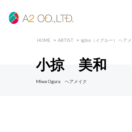
HOME
ARTIST
igloo（イグルー） ヘア
小掠 美和
Miwa Ogura ヘアメイク